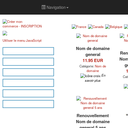
Navigation
Utiliser le menu JavaScript
Nom de domaine
Accès membre
Ren
general
Nom
11.95 EUR
Accueil
g
Catégorie:
Nom de
domaine
Inscription
En
Cat
savoir plus
Boutiques
Aide
Contactez-nous
Renouvellement
Nom de domaine
general 5 ans